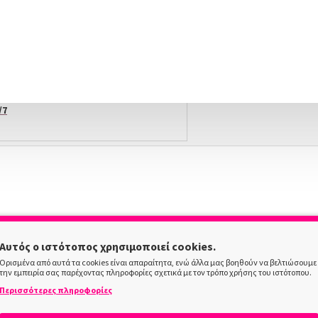
Αγοράζεις τώρα πληρώνεις αργότερα σε 3
άτοκες δόσεις !
X NOW LOCKERS | ΓΡΉΓΟΡΗ ΠΑΡΆΔΟΣΗ
/7
ΠΕΡΙΓΡΑΦΗ
Αυτός ο ιστότοπος χρησιμοποιεί cookies.
ArtyCare Σκόνη Ακρυλικού Beige Nude, 70Gr
Ορισμένα από αυτά τα cookies είναι απαραίτητα, ενώ άλλα μας βοηθούν να βελτιώσουμε
την εμπειρία σας παρέχοντας πληροφορίες σχετικά με τον τρόπο χρήσης του ιστότοπου.
υνση αλλά και για ενίσχυση του φυσικού νυχιού.
Είναι ιδανική για να γε
Περισσότερες πληροφορίες