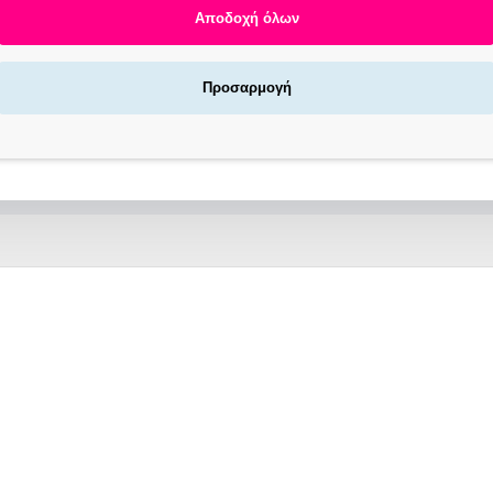
ή της και χάρη στην πανεύκολη επεξεργασία της, αποδίδει εξαιρετικά 
Αποδοχή όλων
Παράγει μεγάλης αντοχής τεχνητά νύχια.
Προσαρμογή
φάνεια του φυσικού νυχιού με εξαιρετική πρόσφυση εφόσον έχει προη
Διαμορφώνεται με τροχό ή λίμα πολύ εύκολα και γρήγορα.
ΝΕΑ ΠΡΟΪΟΝΤΑ
ΙΣΩΣ ΣΑΣ ΕΝΔΙΑΦΕΡΟΥΝ
ΑΓΟΡΑΣΑΝ ΕΠΙ