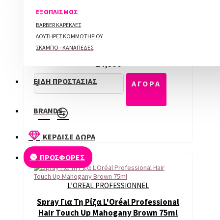
ΠΕΡΙΠΟΙΗΣΗ ΑΚΡΩΝ
ΕΞΟΠΛΙΣΜΟΣ
LABOR PRO
BARBER ΚΑΡΕΚΛΕΣ
ΛΟΥΤΗΡΕΣ ΚΟΜΜΩΤΗΡΙΟΥ
Instant Retouch Hair Growth Blonde
ΣΚΑΜΠΟ - ΚΑΝΑΠΕΔΕΣ
12GR (H645)
14,90€
ΕΙΔΗ ΠΡΟΣΤΑΣΙΑΣ
ΑΓΟΡΑ
BRANDS
ΚΕΡΔΙΣΕ ΔΩΡΑ
ΠΡΟΣΦΟΡΕΣ
L’OREAL PROFESSIONNEL
Spray Για Τη Ρίζα L'Oréal Professional
Hair Touch Up Mahogany Brown 75ml