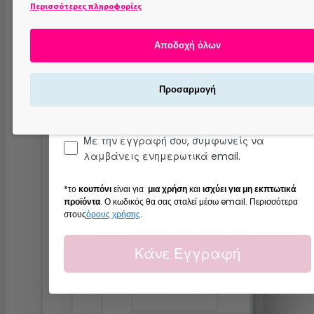
Περισσότερες πληροφορίες
Α! θέλω να σου στέλνω δωράκι και στα
ΣΤΑΜΠΕΣ
ΝΥΧΙΩΝ
γενέθλια σου συμπλήρωσε μου την
ημερομηνία γέννησης σου και... δεν θα την πω
Αποδοχή όλων
πουθενά 😉
ΣΦΡΑΓΙΔΕΣ
Προσαρμογή
ΝΥΧΙΩΝ
Με την εγγραφή σου, συμφωνείς να
WATER TATTOO - 3D
WATER TATTOO -
λαμβάνεις ενημερωτικά email.
ΑΥΤΟΚΟΛΛΗΤΑ
*το
κουπόνι
είναι για
μια χρήση
και
ισχύει για μη εκπτωτικά
προϊόντα
. Ο κωδικός θα σας σταλεί μέσω email. Περισσότερα
στους
όρους χρήσης
.
ΔΙΑΚΟΣΜΗΤΙΚΑ
ΝΥΧΙΩΝ - CHARMS
Κάνε Εγγραφή
CHARMS