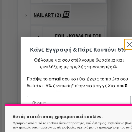
NAIL ART (2)
FOIL - ΚΟΛΛΑ ΓΙΑ FOIL
Κάνε Εγγραφή & Πάρε Κουπόνι 5%
GLITTER - SUGAR -
Θέλουμε να σου στέλνουμε δωράκια και
ΣΚΟΝΕΣ
εκπλήξεις με τρελές προσφορές.🥳
Γράψε το email σου και θα έχεις το πρώτο σου
STAMPING NAIL ART
δωράκι...5% έκπτωση* στην παραγγελία σου❣️
STAMPING
Αυτός ο ιστότοπος χρησιμοποιεί cookies.
COLOR
Ορισμένα από αυτά τα cookies είναι απαραίτητα, ενώ άλλα μας βοηθούν να βελ
την εμπειρία σας παρέχοντας πληροφορίες σχετικά με τον τρόπο χρήσης του ιστ