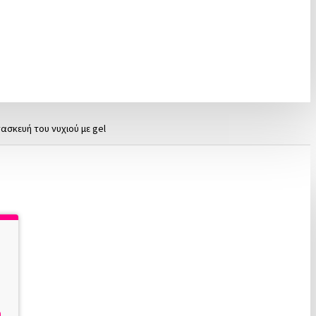
ριλαμβάνει tips
για χρήση σε nail salon είτε
ποτέλεσμα.
κτική λύση για τη
σκευή του νυχιού με gel
φυσικού νυχιού συμβάλλει
στην καθημερινή χρήση
ιμήκυνσης νυχιών, καθώς