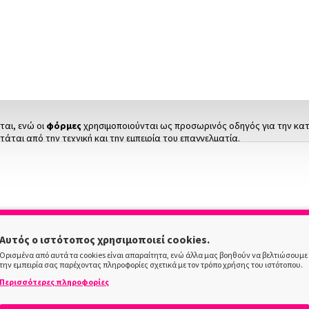
 επαγγελματική επιμήκυνση και δημιουργία άψογου manicure. Η συλλογή πε
τεχνική εφαρμογής και κάθε επίπεδο εμπειρίας. Είτε αναζητάτε προϊόντα 
λύσεις, επώνυμα προϊόντα και ανταγωνιστικές τιμές για επαγγελματικό α
νυχιού πριν από την εφαρμογή
gel
,
acrygel
. Αποτελούν μία γρήγορη και πρα
αι, ενώ οι
φόρμες
χρησιμοποιούνται ως προσωρινός οδηγός για την κατα
ρτάται από την τεχνική και την εμπειρία του επαγγελματία.
 ειδικές κόλλες νυχιών για ασφαλή εφαρμογή. Η σωστή προετοιμασία του 
φυσικού νυχιού. Η σωστή επιλογή μεγέθους προσφέρει μεγαλύτερη αντοχή 
εις και υγρασίες.
παγγελματίες όσο και για όσους ξεκινούν να ασχολούνται με την τεχνική επ
Αυτός ο ιστότοπος χρησιμοποιεί cookies.
ήκους και σχήματος.
Ορισμένα από αυτά τα cookies είναι απαραίτητα, ενώ άλλα μας βοηθούν να βελτιώσουμε
την εμπειρία σας παρέχοντας πληροφορίες σχετικά με τον τρόπο χρήσης του ιστότοπου.
Περισσότερες πληροφορίες