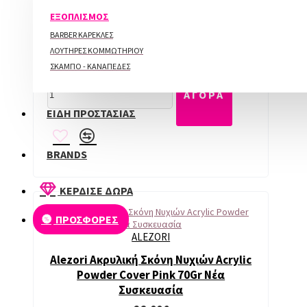
ΠΕΡΙΠΟΙΗΣΗ ΑΚΡΩΝ
Alezori Ακρυλική Σκόνη Νυχιών Acrylic
ΕΞΟΠΛΙΣΜΟΣ
Powder Cover Salmon 20Gr Nέα
BARBER ΚΑΡΕΚΛΕΣ
Συσκευασία
ΛΟΥΤΗΡΕΣ ΚΟΜΜΩΤΗΡΙΟΥ
9,50€
ΣΚΑΜΠΟ - ΚΑΝΑΠΕΔΕΣ
ΑΓΟΡΑ
ΕΙΔΗ ΠΡΟΣΤΑΣΙΑΣ
BRANDS
ΚΕΡΔΙΣΕ ΔΩΡΑ
ΠΡΟΣΦΟΡΕΣ
ALEZORI
Alezori Ακρυλική Σκόνη Νυχιών Acrylic
Powder Cover Pink 70Gr Νέα
Συσκευασία