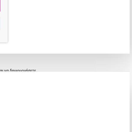
αι να δημιουργήσετε
ό νυχιών σε πλούσια χρώματα
ση τζελ και ακρυλικού, με
 δωρεάν μεταφορικά για