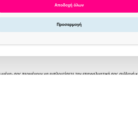
Αποδοχή όλων
Προσαρμογή
νωμένα- σας περιμένουν να εμπλουτίσετε την επαγγελματική σας συλλογή κ
πάντοτε σε προσιτή τιμή! Στην InBeautyLand θα βρείτε σκόνη για ακρυλικ
αι λεπτές μύτες για λεπτομέρειες, ειδικά primers αλλά και υγρά για αφαίρε
παραγγελία σας και
επωφεληθείτε από τις προσφορές μας
και από τα