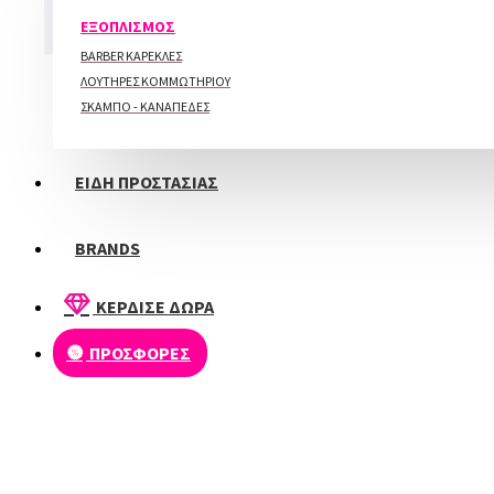
ΠΕΡΙΠΟΙΗΣΗ ΑΚΡΩΝ
ΕΞΟΠΛΙΣΜΟΣ
BARBER ΚΑΡΕΚΛΕΣ
ΛΟΥΤΗΡΕΣ ΚΟΜΜΩΤΗΡΙΟΥ
ΣΚΑΜΠΟ - ΚΑΝΑΠΕΔΕΣ
ΕΙΔΗ ΠΡΟΣΤΑΣΙΑΣ
BRANDS
Alezori Gel Cream Vintage Lace 17G Νέα Συσκευασία
15,00€
ΚΕΡΔΙΣΕ ΔΩΡΑ
ΠΡΟΣΦΟΡΕΣ
Alezori Gel Cream Vintage Bonnet 17G Νέα Συσκευασία
15,00€