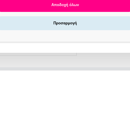
Αποδοχή όλων
Αγοράζεις τώρα πληρώνεις αργότερα σε 3
Προσαρμογή
άτοκες δόσεις !
X NOW LOCKERS | ΓΡΉΓΟΡΗ ΠΑΡΆΔΟΣΗ
/7
ΠΕΡΙΓΡΑΦΗ
Sof Γάντια Νιτριλίου Φούξια 100 Τμχ. Small (110.275)
Soft Care Vivid Γάντια Νιτριλίου - Φούξια
υτσούκ νιτριλίου είναι ιδανικά για τα άτομα με ευαισθησία στο λάτεξ,