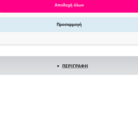
Αποδοχή όλων
Αγοράζεις τώρα πληρώνεις αργότερα σε 3
άτοκες δόσεις !
X NOW LOCKERS | ΓΡΉΓΟΡΗ ΠΑΡΆΔΟΣΗ
Προσαρμογή
/7
ΠΕΡΙΓΡΑΦΗ
Wimpernwelle Trio Tool (W 10323)
TRIO-TOOL
για ανύψωση βλεφαρίδων POWER PAD
είο με 3 λειτουργίες - κάνει την επεξεργασία των βλεφαρίδων σας ακόμ