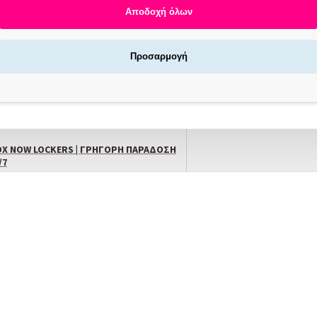
Αποδοχή όλων
Προσαρμογή
Αγοράζεις τώρα πληρώνεις αργότερα σε 3
άτοκες δόσεις !
X NOW LOCKERS | ΓΡΉΓΟΡΗ ΠΑΡΆΔΟΣΗ
/7
ΠΕΡΙΓΡΑΦΗ
Thuya Pads Σιλικόνης