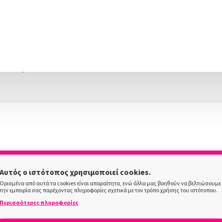
 Eye Cream, 18Ml
ist&Repair Face/Neck Roller, 80 Ml
Face/Neck Roller, 80 Ml
Αυτός ο ιστότοπος χρησιμοποιεί cookies.
Ορισμένα από αυτά τα cookies είναι απαραίτητα, ενώ άλλα μας βοηθούν να βελτιώσουμε
την εμπειρία σας παρέχοντας πληροφορίες σχετικά με τον τρόπο χρήσης του ιστότοπου.
Περισσότερες πληροφορίες
iance & Lift Eye Cream, 18ml