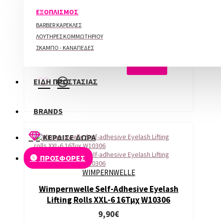
ΠΕΡΙΠΟΙΗΣΗ ΑΚΡΩΝ
Wimpernwelle Self-Adhesive Eyelash
ΕΞΟΠΛΙΣΜΟΣ
Lifting Rolls XL-5 16Τμχ W10305
BARBER ΚΑΡΕΚΛΕΣ
9,90€
ΛΟΥΤΗΡΕΣ ΚΟΜΜΩΤΗΡΙΟΥ
ΣΚΑΜΠΟ - ΚΑΝΑΠΕΔΕΣ
ΑΓΟΡΑ
ΕΙΔΗ ΠΡΟΣΤΑΣΙΑΣ
BRANDS
ΚΕΡΔΙΣΕ ΔΩΡΑ
ΠΡΟΣΦΟΡΕΣ
WIMPERNWELLE
Wimpernwelle Self-Adhesive Eyelash
Lifting Rolls XXL-6 16Τμχ W10306
9,90€