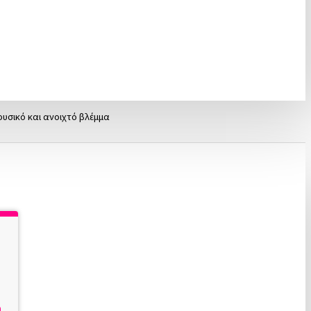
ing και Brow Tinting. Η
ρμογή. Είτε εξοπλίζετε το
ίτε ολοκληρωμένες λύσεις
 φυσικό και ανοιχτό βλέμμα
 και τη σωστή περιποίηση
τητα, αξιόπιστα
μογής και τα απαραίτητα
 επαγγελματίες να