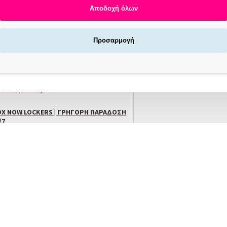
Αποδοχή όλων
Προσαρμογή
Αγοράζεις τώρα πληρώνεις αργότερα σε 3
άτοκες δόσεις !
X NOW LOCKERS | ΓΡΉΓΟΡΗ ΠΑΡΆΔΟΣΗ
/7
ΠΕΡΙΓΡΑΦΗ
Eurostil Barber Line Wax Heater 125ml