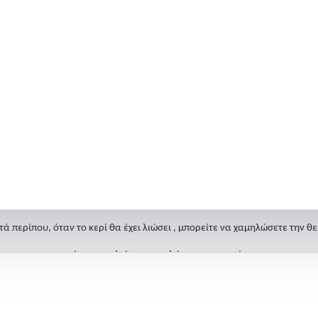
ΚΕΡΙΕΡΑ -125ml
Ισχύς 40W.
Κατάλληλη για αποτρίχωση μικρής επιφάνειας.
Οδηγίες χρήσης:
στε μέσα μικρής ποσότητας κεριού (σε σταγόνες) ή μερικές ταμπλέτες ζ
νδέστε την κεριέρα στην πρίζα και ρυθμίστε την θερμοκρασία στο μάξιμ
τά περίπου, όταν το κερί θα έχει λιώσει , μπορείτε να χαμηλώσετε την 
ή και να κλείσετε εντελώς την συσκευή.
Εγγύηση 2 Έτη