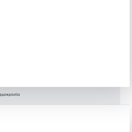
εστό κερί.
ουμ.
θερμοκρασία