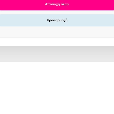
Αποδοχή όλων
Προσαρμογή
Αγοράζεις τώρα πληρώνεις αργότερα σε 3
άτοκες δόσεις !
X NOW LOCKERS | ΓΡΉΓΟΡΗ ΠΑΡΆΔΟΣΗ
/7