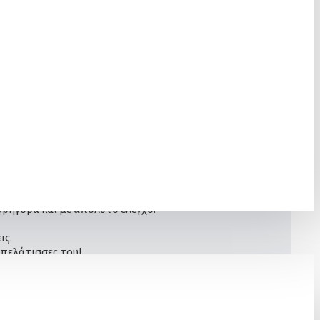
ν απόλυτα με τις τάσεις της εποχής.
ιτική δόση χρώματος.
μη και σε πιο ανοιχτούς τόνους.
γρήγορα και με απόλυτο έλεγχο.
ις.
πελάτισσες του!
e Oxide,