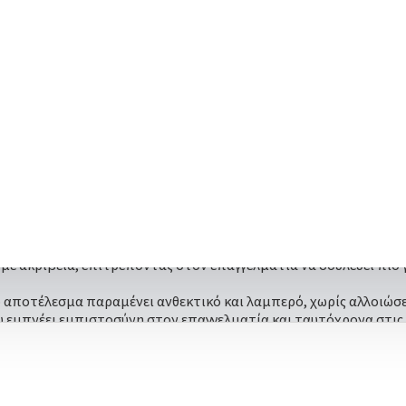
ΠΕΡΙΓΡΑΦΗ
Unique Nails Ημιμόνιμο Βερνίκι Νυχιών Spring Orchid Sp007, 13Ml
ίνουν ζωντάνια στα νύχια, αναδεικνύουν το σχήμα και ταιριάζου
σσες που θέλουν καθαρό, περιποιημένο αποτέλεσμα με μια διακρ
χυμένη χρωστική εξασφαλίζουν σταθερό, γεμάτο αποτέλεσμα ακό
 με ακρίβεια, επιτρέποντας στον επαγγελματία να δουλεύει πιο 
 αποτέλεσμα παραμένει ανθεκτικό και λαμπερό, χωρίς αλλοιώσε
υ εμπνέει εμπιστοσύνη στον επαγγελματία και ταυτόχρονα στις 
Συστατικά/Ingredients:
Acrylates Copolymer, Hydroxypropyl methacrylate,
cyclohexyl phenyl ketone, Bis-Trimethylbenzoyl, Phenylphosphin