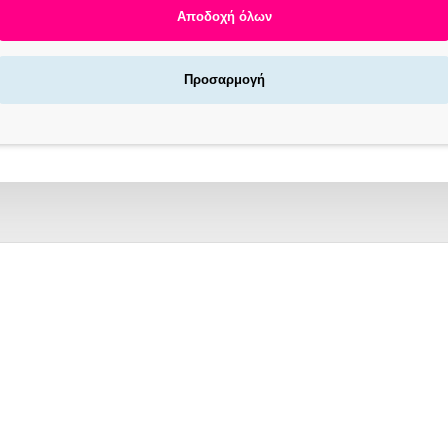
Αποδοχή όλων
Face/Neck Roller, 80 Ml
Προσαρμογή
iance & Lift Eye Cream, 18ml
Αγοράζεις τώρα πληρώνεις αργότερα σε 3
άτοκες δόσεις !
X NOW LOCKERS | ΓΡΉΓΟΡΗ ΠΑΡΆΔΟΣΗ
/7