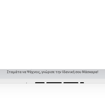
ΠΕΡΙΓΡΑΦΗ
MUA Stop The Search Mascara Khaki 12ml
τει ελαφριά φόρμουλα μακράς διάρκειας που ανασηκώνει και επ
τσάκι σιλικόνης ανασηκώνει, τυλίγει και επεκτείνει αποτελεσμ
Πεπτίδια και Εκχύλισμα Ρίζας Τζίνσενγκ, θρέφει τις βλεφαρίδες 
ό νερό για να την αφαιρέσετε απαλά, ελαχιστοποιώντας το τρί
ευμένη φόρμουλα εξασφαλίζει εντυπωσιακές, υγιείς βλεφαρίδες 
Σταμάτα να Ψάχνεις, γνώρισε την Ιδανική σου Μάσκαρα!
Ετικέτες:
MUA
μασκαρα
mascara
ΝΕΑ ΠΡΟΪΟΝΤΑ
ΙΣΩΣ ΣΑΣ ΕΝΔΙΑΦΕΡΟΥΝ