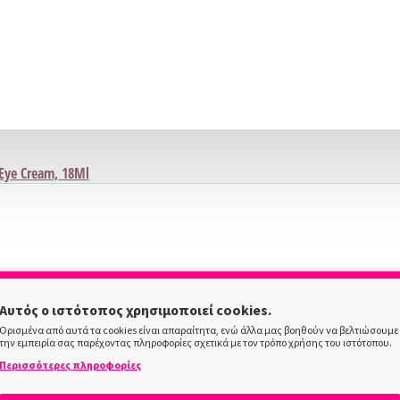
 Eye Cream, 18Ml
ist&Repair Face/Neck Roller, 80 Ml
Αυτός ο ιστότοπος χρησιμοποιεί cookies.
Ορισμένα από αυτά τα cookies είναι απαραίτητα, ενώ άλλα μας βοηθούν να βελτιώσουμε
την εμπειρία σας παρέχοντας πληροφορίες σχετικά με τον τρόπο χρήσης του ιστότοπου.
Περισσότερες πληροφορίες