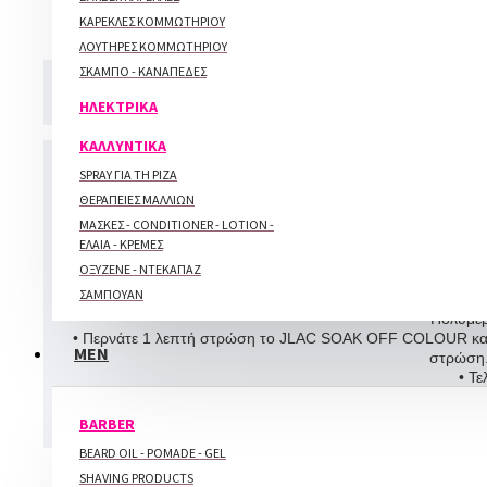
ΚΑΡΕΚΛΕΣ ΚΟΜΜΩΤΗΡΙΟΥ
ΑΝΑΛΩΣΙΜΑ
ΛΟΥΤΗΡΕΣ ΚΟΜΜΩΤΗΡΙΟΥ
ACETON - CLEANER - ΑΝΤΙΣΗΠΤΙΚΑ -
ΣΚΑΜΠΟ - ΚΑΝΑΠΕΔΕΣ
ΟΙΝΟΠΝΕΥΜΑ
CORRECTOR
ΗΛΕΚΤΡΙΚΑ
ΓΑΝΤΙΑ
ΚΑΛΛΥΝΤΙΚΑ
ΚΥΤΤΑΡΙΝΗ - ΒΑΜΒΑΚΙ
ΜΑΣΚΕΣ ΠΡΟΣΤΑΣΙΑΣ
SPRAY ΓΙΑ ΤΗ ΡΙΖΑ
ΞΥΛΑΚΙΑ ΜΑΝΙΚΙΟΥΡ - ΠΕΝΤΙΚΙΟΥΡ
ΘΕΡΑΠΕΙΕΣ ΜΑΛΛΙΩΝ
ΠΕΤΣΕΤΕΣ ΜΑΝΙΚΙΟΥΡ - ΠΕΝΤΙΚΙΟΥΡ
ΜΑΣΚΕΣ - CONDITIONER - LOTION -
Όταν χρησιμοποιείτε βάση άλλ
ΕΛΑΙΑ - ΚΡΕΜΕΣ
ΛΑΔΑΚΙΑ - ΘΕΡΑΠΕΙΕΣ
ΟΞΥΖΕΝΕ - ΝΤΕΚΑΠΑΖ
• 
CUTICLE REMOVER
ΣΑΜΠΟΥΑΝ
• Περνάτε 
MASSAGE CANDLES
• Πολυμερ
ΘΕΡΑΠΕΙΕΣ
• Περνάτε 1 λεπτή στρώση το JLAC SOAK OFF COLOUR και α
MEN
στρώση
ΛΑΔΑΚΙΑ ΝΥΧΙΩΝ
• Τε
ΠΑΚΕΤΑ - ΚΙΤ
• Αφού πολυμερίσετε, 2 λεπ
Για κ
BARBER
ΕΞΟΠΛΙΣΜΟΣ
BEARD OIL - POMADE - GEL
ΚΑΡΕΚΛΕΣ
Ετ
SHAVING PRODUCTS