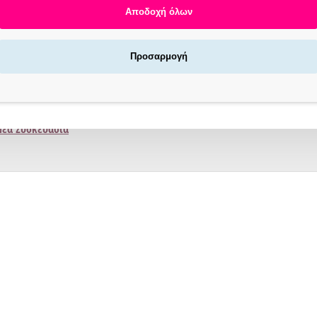
Αποδοχή όλων
Προσαρμογή
Αγοράζεις τώρα πληρώνεις αργότερα σε 3
άτοκες δόσεις !
X NOW LOCKERS | ΓΡΉΓΟΡΗ ΠΑΡΆΔΟΣΗ
/7