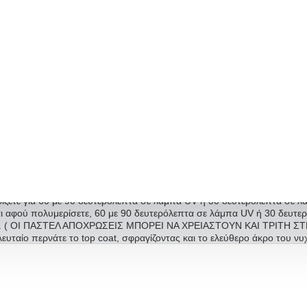
ΠΕΡΙΓΡΑΦΗ
Jlac Ημιμόνιμο Βερνίκι Νυχιών – 616 ,15ml
Ημιμόνιμο βερνίκι σάπιο μήλο με ιριδίζον λεπτό shimmer
•
ης εταιρίας, μετά το πολυμερισμό, σκουπίζουμε με cleaner για καλύτ
ΤΡΟΠΟΣ ΧΡΗΣΗΣ:
Αφού έχετε ολοκληρώσει το μανικιούρ (υγρό ή ξηρό) κάνετε buffer στο νύ
το base Ccoat μια λεπτή στρώση σε όλα τα νύχια και σφραγίζετε το ελε
ίζετε για 60 με 90 δευτερόλεπτα σε λάμπα UV ή 30 δευτερόλεπτα σε 
φού πολυμερίσετε, 60 με 90 δευτερόλεπτα σε λάμπα UV ή 30 δευτερ
. ( OI ΠΑΣΤΕΛ ΑΠΟΧΡΩΣΕΙΣ ΜΠΟΡΕΙ ΝΑ ΧΡΕΙΑΣΤΟΥΝ ΚΑΙ ΤΡΙΤΗ ΣΤΡ
λευταίο περνάτε το top coat, σφραγίζοντας και το ελεύθερο άκρο του νυ
τά σε λάμπα UV ή 1 λεπτό σε λάμπα LED, το top coat σκουπίζετε με c
αλύτερο αποτέλεσμα και μεγαλύτερη διάρκεια εφαρμόστε το top coat 2 
ικέτες:
ΗΜΙΜΟΝΙΜΟ
ΒΕΡΝΙΚΙ
JLAC
ΝΥΧΙΑ
ΙΡΙΔΙΖΟΝ
SHIMME