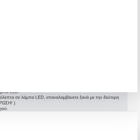
ερη συγκόλληση του προϊόντος.
χι.
ύθερο άκρο.
λάμπα LED.
όλεπτα σε λάμπα LED, επαναλαμβάνετε ξανά με την δεύτερη
ΩΣΗ! ).
χιού.
leaner ή καθαρό οινόπνευμα.
φορές!
R