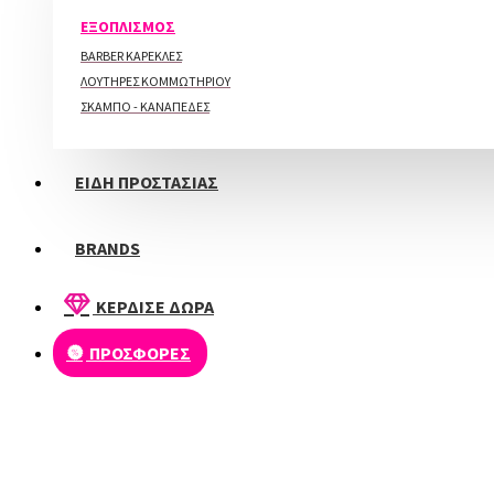
ΠΕΡΙΠΟΙΗΣΗ ΑΚΡΩΝ
ΕΞΟΠΛΙΣΜΟΣ
BARBER ΚΑΡΕΚΛΕΣ
ΛΟΥΤΗΡΕΣ ΚΟΜΜΩΤΗΡΙΟΥ
ΣΚΑΜΠΟ - ΚΑΝΑΠΕΔΕΣ
ΕΙΔΗ ΠΡΟΣΤΑΣΙΑΣ
ΝΕΟ
-20 %
BRANDS
Beauty Vi Refill Super Stay Base 100ml
ΚΕΡΔΙΣΕ ΔΩΡΑ
44,00€
55,00€
ΠΡΟΣΦΟΡΕΣ
ΝΕΟ
-20 %
Beauty Vi Ημιμόνιμο Βερνίκι Νυχιών 2143, 15ml Hema Free