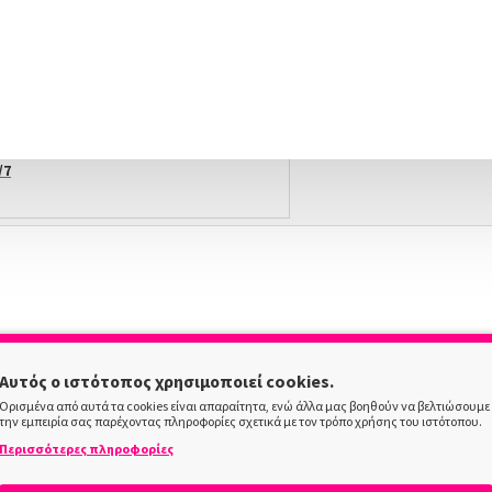
Αγοράζεις τώρα πληρώνεις αργότερα σε 3
άτοκες δόσεις !
X NOW LOCKERS | ΓΡΉΓΟΡΗ ΠΑΡΆΔΟΣΗ
/7
ΠΕΡΙΓΡΑΦΗ
Αυτός ο ιστότοπος χρησιμοποιεί cookies.
Alezori Medium Soft Forms 250τμχ
Ορισμένα από αυτά τα cookies είναι απαραίτητα, ενώ άλλα μας βοηθούν να βελτιώσουμε
την εμπειρία σας παρέχοντας πληροφορίες σχετικά με τον τρόπο χρήσης του ιστότοπου.
Επαγγελματικές φόρμες MEDIUM SOFT FORMS Alezori
Περισσότερες πληροφορίες