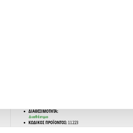
MARATHON ΤΡΟΧΟΣ M3 MIGHTY SH20N-SFP27
04)
ΔΙΑΘΕΣΙΜΌΤΗΤΑ:
Διαθέσιμο
ΚΩΔΙΚΌΣ ΠΡΟΪΌΝΤΟΣ:
11223