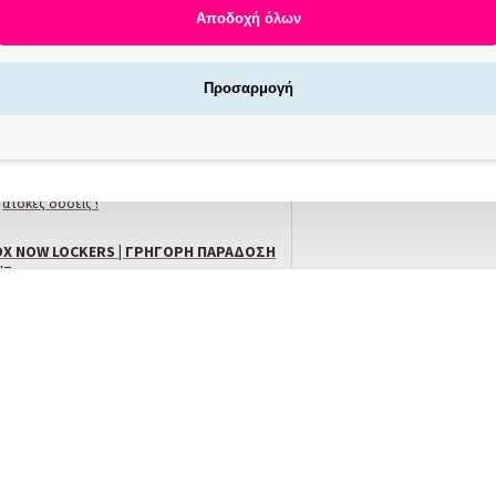
Αποδοχή όλων
Προσαρμογή
Αγοράζεις τώρα πληρώνεις αργότερα σε 3
άτοκες δόσεις !
X NOW LOCKERS | ΓΡΉΓΟΡΗ ΠΑΡΆΔΟΣΗ
/7
ΠΕΡΙΓΡΑΦΗ
Marathon Τροχος 3 Mighty (100104)