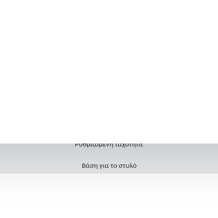
35.000 στροφές το λεπτό
45 Watt
Ροπή 290 gf/cm
Ανθεκτική χειρολαβή
Δυνατότητα περιστροφής δεξιά/αριστερά
Συμπαγή μονάδα /αντικραδασμικο σύστημα
Ρυθμιζόμενη ταχύτητα
Βάση για το στυλό
Εύκολο και γρήγορο κούμπωμα για τις φρέζες
Αθόρυβος