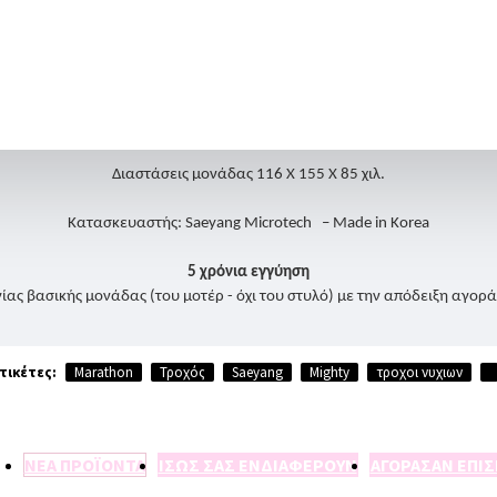
Δυνατότητα χρήσης με πεντάλ ποδιού
Βάρος μονάδας χωρίς στυλό: 1,23kg
Βάρος στυλό 148gr
Διαστάσεις μονάδας 116 Χ 155 Χ 85 χιλ.
Κατασκευαστής: Saeyang Microtech – Made in Korea
5 χρόνια εγγύηση
ίας βασικής μονάδας (του μοτέρ - όχι του στυλό) με την απόδειξη αγορά
τικέτες:
Marathon
Τροχός
Saeyang
Mighty
τροχοι νυχιων
ΝΕΑ ΠΡΟΪΟΝΤΑ
ΙΣΩΣ ΣΑΣ ΕΝΔΙΑΦΕΡΟΥΝ
ΑΓΟΡΑΣΑΝ ΕΠΙ