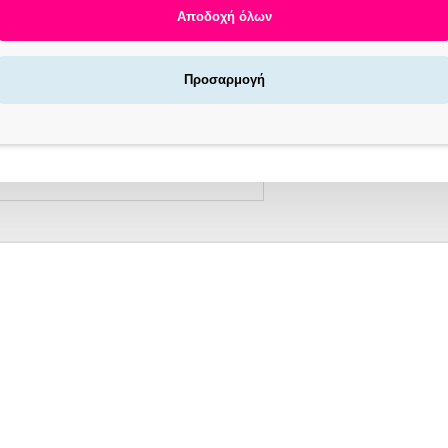
Αποδοχή όλων
Αγοράζεις τώρα πληρώνεις αργότερα σε 3
Προσαρμογή
άτοκες δόσεις !
X NOW LOCKERS | ΓΡΉΓΟΡΗ ΠΑΡΆΔΟΣΗ
/7
ΠΕΡΙΓΡΑΦΗ
Jlac Ultra Base ,15ml Hema Free
Βάση μεσαίας ρευστότητας για μαλακά ή λεπτά νύχια.
ία και υγιή όψη της φυσικής πλάκας, προσφέροντας σταθερό κρά