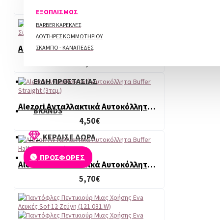
15,00€
ΠΕΡΙΠΟΙΗΣΗ ΑΚΡΩΝ
ΕΞΟΠΛΙΣΜΟΣ
BARBER ΚΑΡΕΚΛΕΣ
ΛΟΥΤΗΡΕΣ ΚΟΜΜΩΤΗΡΙΟΥ
Alezori Gel Cream Vintage Bonnet 17G Νέα Συσκευασία
ΣΚΑΜΠΟ - ΚΑΝΑΠΕΔΕΣ
15,00€
ΕΙΔΗ ΠΡΟΣΤΑΣΙΑΣ
Alezori Ανταλλακτικά Αυτοκόλλητα Buffer Straight (3τεμ.)
BRANDS
4,50€
ΚΕΡΔΙΣΕ ΔΩΡΑ
ΠΡΟΣΦΟΡΕΣ
Alezori Ανταλλακτικά Αυτοκόλλητα Buffer Halfmoon (3τεμ.)
5,70€