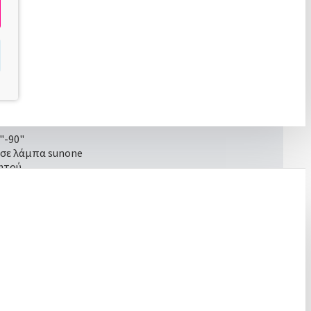
κανότητά του να κάνει self-leveling.
"-90"
" σε λάμπα sunone
ητού
υση.