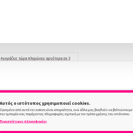
Αγοράζεις τώρα πληρώνεις αργότερα σε 3
άτοκες δόσεις !
X NOW LOCKERS | ΓΡΉΓΟΡΗ ΠΑΡΆΔΟΣΗ
/7
Αυτός ο ιστότοπος χρησιμοποιεί cookies.
Ορισμένα από αυτά τα cookies είναι απαραίτητα, ενώ άλλα μας βοηθούν να βελτιώσουμε
την εμπειρία σας παρέχοντας πληροφορίες σχετικά με τον τρόπο χρήσης του ιστότοπου.
ΠΕΡΙΓΡΑΦΗ
Περισσότερες πληροφορίες