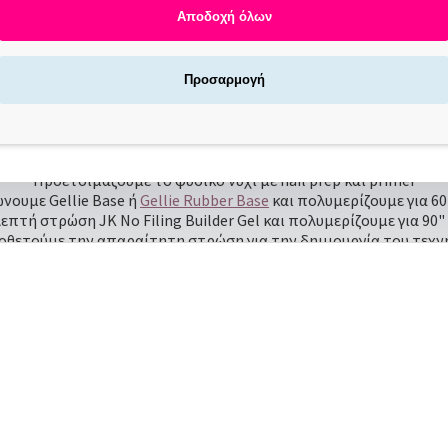
Αποδοχή όλων
J.K Sweet Cream Builder Gel Mango 15ml
Μεσαίας ρευστότητας Builder Gel για τεχνητά νύχια.
Προσαρμογή
-filing (χτίσιμο χωρίς λίμα) χάρη στη ρευστότητά του και στην ι
Τρόπος Χρήσης:
Προετοιμάζουμε το φυσικό νύχι με nail prep και primer
νουμε Gellie Base ή
Gellie Rubber Base
και πολυμερίζουμε για 60
πτή στρώση JK No Filing Builder Gel και πολυμερίζουμε για 90
οθετούμε την απαραίτητη στρώση για την δημιουργία του τεχν
Απλώνουμε και πολυμερίζουμε για 90"-120" σε λάμπα sunone
Λιμάρουμε εάν χρειαστεί
Κλείνουμε με
top
Η αφαίρεση γίνεται με
τροχό
ρεί να χρησιμοποιηθεί με tip, φόρμα, αλλά και ως φυσική ενίσχ