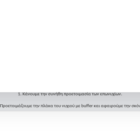
Ό,τι πιό νέο κυκλοφορεί.
lash αντανακλούν το Flash,δημιουργώντας ένα μοναδικό εφέ έντονης λά
Διάρκεια που ξεπερνά τις 3 εβδομάδες
Εύκολη αφαίρεση χωρίς να προκαλούν φθορά στο φυσικό νύχι
ικό κάλυμα στο καπάκι με το χρώμα του ημιμόνιμου για τη διευκόλυνση 
Οδηγίες:
1. Κάνουμε την συνήθη προετοιμασία των επωνυχίων.
 Προετοιμάζουμε την πλάκα του νυχιού με buffer και αφαιρούμε την σκό
3. Περνάμε μία στρώση Gellie base coat ή Gellie rubber base coat.
ή στρώση Gellie color,πολυμερίζουμε και επαναλαμβάνουμε με μία ακόμη 