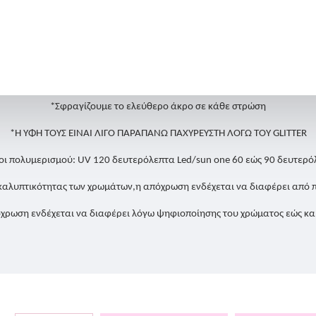
5. Τέλος κλείνουμε με μία στρώση Gellie Top coat.
ορεί να αλλάξει εάν έρθει σε επαφή με χημικά όπως καθαριστικά, χλωρ
*Σφραγίζουμε το ελεύθερο άκρο σε κάθε στρώση
*Η ΥΦΗ ΤΟΥΣ ΕΙΝΑΙ ΛΙΓΟ ΠΑΡΑΠΑΝΩ ΠΑΧΥΡΕΥΣΤΗ ΛΟΓΩ ΤΟΥ GLITTER
οι πολυμερισμού: UV 120 δευτερόλεπτα Led/sun one 60 εώς 90 δευτερό
καλυπτικότητας των χρωμάτων,η απόχρωση ενδέχεται να διαφέρει από 
χρωση ενδέχεται να διαφέρει λόγω ψηφιοποίησης του χρώματος εώς κα