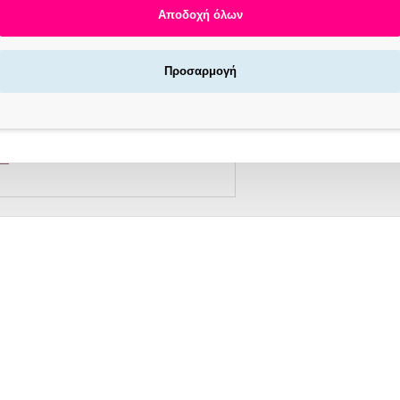
Αποδοχή όλων
Προσαρμογή
Αγοράζεις τώρα πληρώνεις αργότερα σε 3
άτοκες δόσεις !
X NOW LOCKERS | ΓΡΉΓΟΡΗ ΠΑΡΆΔΟΣΗ
/7
ΠΕΡΙΓΡΑΦΗ
Gellie Ημιμόνιμο Βερνίκι Νυχιών Zodiac - Σκορπιός, 10ml
μο βερνίκι μαύρο ιριδίζον με εφέ λάμψης στον φακό όταν πέφτει φλας π