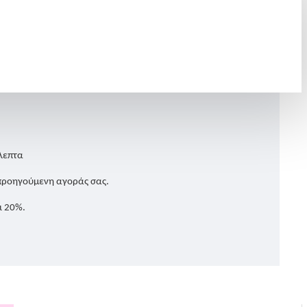
ίνη κλπ ή με το ιώδιο της θάλασσας.
λεπτα
προηγούμενη αγοράς σας.
ι 20%.