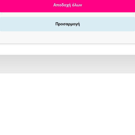
Αποδοχή όλων
Προσαρμογή
Αγοράζεις τώρα πληρώνεις αργότερα σε 3
άτοκες δόσεις !
X NOW LOCKERS | ΓΡΉΓΟΡΗ ΠΑΡΆΔΟΣΗ
/7