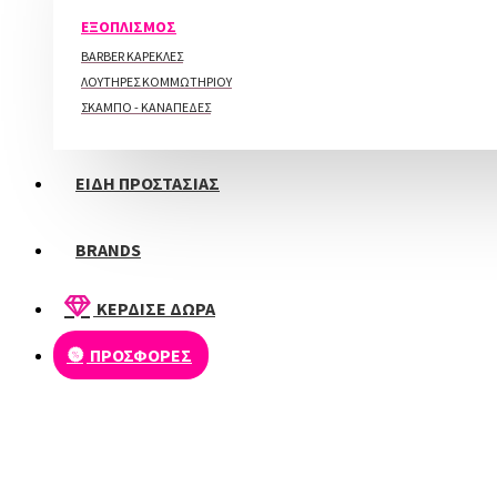
ΠΕΡΙΠΟΙΗΣΗ ΑΚΡΩΝ
15,00€
ΕΞΟΠΛΙΣΜΟΣ
BARBER ΚΑΡΕΚΛΕΣ
ΛΟΥΤΗΡΕΣ ΚΟΜΜΩΤΗΡΙΟΥ
ΣΚΑΜΠΟ - ΚΑΝΑΠΕΔΕΣ
Alezori Gel Cream Vintage Bonnet 17G Νέα Συσκευασία
15,00€
ΕΙΔΗ ΠΡΟΣΤΑΣΙΑΣ
BRANDS
Alezori Ανταλλακτικά Αυτοκόλλητα Buffer Straight (3τεμ.)
4,50€
ΚΕΡΔΙΣΕ ΔΩΡΑ
ΠΡΟΣΦΟΡΕΣ
Alezori Ανταλλακτικά Αυτοκόλλητα Buffer Halfmoon (3τεμ.)
5,70€