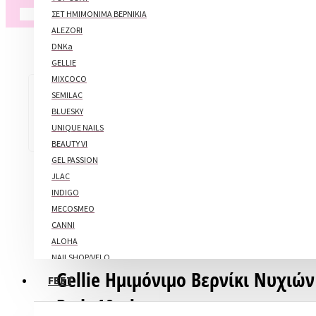
Το καλάθι αγορών είναι άδειο!
ΣΕΤ ΗΜΙΜΟΝΙΜΑ ΒΕΡΝΙΚΙΑ
ALEZORI
DNKa
GELLIE
MIXCOCO
SEMILAC
BLUESKY
UNIQUE NAILS
BEAUTY VI
GEL PASSION
JLAC
INDIGO
MECOSMEO
CANNI
ALOHA
NAILSHOP/VELO
Gellie Ημιμόνιμο Βερνίκι Νυχιών
FEET
ΑΠΛΑ ΜΑΝΟ
Red ,10ml
ALEZORI
ALOHA