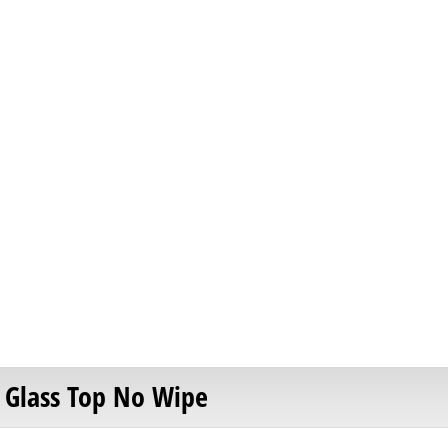
BASES - TOP COATS
GELLIE ΗΜΙΜΌΝΙΜΟ ΒΕΡΝΊΚΙ ΝΥΧΙΏΝ GLASS TOP NO WIPE RED ,10ML
-25 %
 Glass Top No Wipe