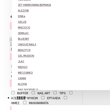
Το καλάθι αγορών είναι άδειο!
ΣΕΤ ΗΜΙΜΟΝΙΜΑ ΒΕΡΝΙΚΙΑ
ALEZORI
ΦΊΛΤΡΑ
DNKa
Καθαρισμός
GELLIE
ΤΙΜΉ
MIXCOCO
SEMILAC
0€
10€
BLUESKY
UNIQUE NAILS
€
€
BEAUTY VI
GEL PASSION
GRIT
JLAC
120Grit
150Grit
180Grit
INDIGO
240Grit
320Grit
400Grit
MECOSMEO
800Grit
CANNI
ΕΙΔΗ
ALOHA
NAILSHOP/VELO
BUFFER
NAIL ART
TIPS
FEET
ΑΠΛΑ ΜΑΝΟ
ΑΞΕΣΟΥΑΡ ΝΥΧΙΩΝ
ΕΡΓΑΛΕΙΑ
ΛΙΜΕΣ
ΜΗΧΑΝΗΜΑΤΑ
ALEZORI
ΧΡΩΜΑ
ALOHA