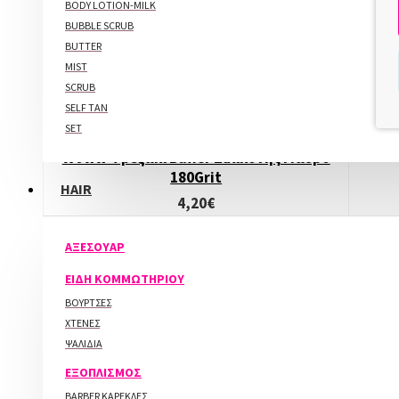
ΕΡΓΑΛΕΙΑ ΝΥΧΙΩΝ-ΛΙΜΕΣ
BODY LOTION-MILK
BUBBLE SCRUB
PUSHER ΕΠΩΝΥΧΙΩΝ
BUTTER
ΑΞΕΣΟΥΑΡ ΕΡΓΑΛΕΙΩΝ
MIST
ΚΟΦΤΕΣ ΝΥΧΙΩΝ
SCRUB
ΛΑΒΙΔΕΣ ΔΙΑΜΟΡΦΩΣΗΣ ΝΥΧΙΩΝ
SELF TAN
ΛΙΜΕΣ - BUFFER
WOWW
SET
ΠΕΝΣΑΚΙΑ ΕΠΩΝΥΧΙΩΝ
ΠΙΝΕΛΑ ΝΥΧΙΩΝ
Woww Φρεζάκι Buffer Σιλικόνης Μαύρο
ΣΦΙΚΤΗΡΕΣ
180Grit
HAIR
ΦΡΕΖΕΣ ΝΥΧΙΩΝ
4,20€
ΨΑΛΙΔΑΚΙΑ ΝΥΧΙΩΝ
ΑΓΟΡΑ
ΜΗΧΑΝΗΜΑΤΑ
ΑΞΕΣΟΥΑΡ
ΑΠΟΡΡΟΦΗΤΗΡΕΣ
ΕΙΔΗ ΚΟΜΜΩΤΗΡΙΟΥ
ΑΠΟΣΤΕΙΡΩΤΕΣ
ΒΟΥΡΤΣΕΣ
ΛΑΜΠΕΣ ΠΟΛΥΜΕΡΙΣΜΟΥ
ΧΤΕΝΕΣ
ΛΑΜΠΕΣ ΦΩΤΙΣΜΟΥ
ΨΑΛΙΔΙΑ
ΠΑΡΑΦΙΝΟΛΟΥΤΡΟ
ΣΤΕΓΝΩΤΗΡΕΣ
ΕΞΟΠΛΙΣΜΟΣ
ΤΡΟΧΟΙ
BARBER ΚΑΡΕΚΛΕΣ