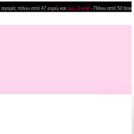
ρές πάνω από 47 ευρώ και
έως 2 κιλά
- Πάνω από 50 brands - Π