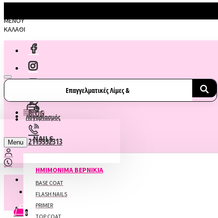
MENOY
ΚΑΛΑΘΙ
BLOG
Menu
Λογαριασμός
NAILS
2113332313
Menu
ΗΜΙΜΟΝΙΜΑ ΒΕΡΝΙΚΙΑ
ΔΙΑΓΩΝΙΣΜΟΙ
BASE COAT
Αγαπημένα
FLASH NAILS
ΣΕΜΙΝΑΡΙΑ
PRIMER
0
TOP COAT