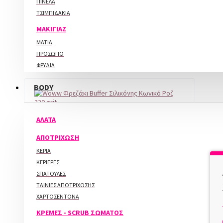
ΦΥΛΛΑ ΧΡΥΣΟΥ - FLAKES
ΠΙΝΕΛΑ
ΑΓΟΡΑ
ΜΑΓΝΗΤΗΣ ΝΥΧΙΩΝ
ΤΣΙΜΠΙΔΑΚΙΑ
ΧΡΩΜΑΤΑ ΑΕΡΟΓΡΑΦΟΥ ΝΥΧΙΩΝ
ΜΑΚΙΓΙΑΖ
ΑΞΕΣΟΥΑΡ ΝΥΧΙΩΝ
ΜΑΤΙΑ
DISPENSER
ΠΡΟΣΩΠΟ
ΆΔΕΙΑ ΚΟΥΤΑΚΙΑ
ΦΡΥΔΙΑ
ΒΑΖΑΚΙΑ-ΜΠΟΥΚΑΛΑΚΙΑ
ΧΕΙΛΗ
BODY
ΒΑΛΙΤΣΕΣ
ΠΕΡΙΠΟΙΗΣΗ
ΒΟΥΡΤΣΑΚΙΑ ΝΥΧΙΩΝ
SCRUB ΠΡΟΣΩΠΟΥ
ΔΕΙΓΜΑΤΟΛΟΓΙΑ ΝΥΧΙΩΝ
SERUM
ΑΛΑΤΑ
ΔΙΣΚΑΚΙΑ
WOWW
ΑΝΤΗΛΙΑΚΑ
ΕΚΠΑΙΔΕΥΤΙΚΟ ΧΕΡΙ ΜΑΝΙΚΙΟΥΡ
ΑΠΟΤΡΙΧΩΣΗ
ΚΑΘΑΡΙΣΤΙΚΟ ΠΡΟΣΩΠΟΥ
ΘΗΚΕΣ - ΑΛΟΥΜΙΝΟΧΑΡΤΟ ΑΦΑΙΡΕΣΗΣ
Woww Φρεζάκι Buffer Σιλικόνης
ΚΕΡΙΑ
ΚΡΕΜΕΣ ΜΑΤΙΩΝ
ΗΜΙΜΟΝΙΜΟΥ
Κωνικό Ροζ 320 Grit
ΚΕΡΙΕΡΕΣ
ΛΟΣΙΟΝ ΠΡΟΣΩΠΟΥ
ΚΟΦΤΕΣ ΓΙΑ ΓΑΛΛΙΚΟ
4,20€
ΣΠΑΤΟΥΛΕΣ
ΜΑΣΚΕΣ ΠΡΟΣΩΠΟΥ
ΜΑΞΙΛΑΡΑΚΙΑ
ΤΑΙΝΙΕΣ ΑΠΟΤΡΙΧΩΣΗΣ
ΣΥΣΚΕΥΕΣ ΠΕΡΙΠΟΙΗΣΗΣ
ΜΠΟΛ ΜΑΝΙΚΙΟΥΡ
ΑΓΟΡΑ
ΧΑΡΤΟΣΕΝΤΟΝΑ
ΠΑΛΕΤΑ ΑΝΑΜΕΙΞΗΣ ΧΡΩΜΑΤΩΝ
ΠΡΟΪΟΝΤΑ ΠΡΟΒΟΛΗΣ
ΚΡΕΜΕΣ - SCRUB ΣΩΜΑΤΟΣ