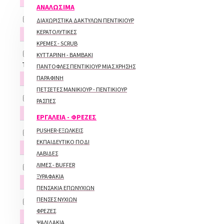
ΑΝΑΛΩΣΙΜΑ
BLUESKY
CLEAR
ΓΚΡΙ
ΜΠΕΖ
ΔΙΑΧΩΡΙΣΤΙΚΑ ΔΑΚΤΥΛΩΝ ΠΕΝΤΙΚΙΟΥΡ
CHINA GLAZE
ΚΕΡΑΤΟΛΥΤΙΚΕΣ
TIPS ΝΥΧΙΩΝ
DURI
ΚΡΕΜΕΣ - SCRUB
ESSIE
DUAL TIPS
SOFT GEL TIPS
ΚΥΤΤΑΡΙΝΗ - ΒΑΜΒΑΚΙ
INDIGO
TIPS
ΑΞΕΣΟΥΑΡ ΓΙΑ TIPS
ΠΑΝΤΟΦΛΕΣ ΠΕΝΤΙΚΙΟΥΡ ΜΙΑΣ ΧΡΗΣΗΣ
ORLY
ΠΙΝΕΛΑ
ΠΑΡΑΦΙΝΗ
QUIZ
ΠΕΤΣΕΤΕΣ ΜΑΝΙΚΙΟΥΡ - ΠΕΝΤΙΚΙΟΥΡ
SECHE
NAIL ART
ΡΑΣΠΕΣ
TOP-ΒΑΣΕΙΣ-ΘΕΡΑΠΕΙΕΣ
ΔΙΑΚΟΣΜΗΤΙΚΑ
ΔΙΑΛΥΤΙΚΑ ΒΕΡΝΙΚΙΟΥ ΝΥΧΙΩΝ
ΕΡΓΑΛΕΙΑ - ΦΡΕΖΕΣ
ΤΕΧΝΗΤΑ ΝΥΧΙΑ
PUSHER-ΕΞΩΛΚΕΙΣ
STRASS
ΕΚΠΑΙΔΕΥΤΙΚΟ ΠΟΔΙ
ACRYGEL
ΠΡΟΪΟΝΤΑ ΠΡΟΒΟΛΗΣ
ΛΑΒΙΔΕΣ
BUILDER GEL
ΛΙΜΕΣ - BUFFER
DIPPING
ΔΕΙΓΜΑΤΟΛΟΓΙΟ
ΞΥΡΑΦΑΚΙΑ
GEL
ΦΡΕΖΕΣ
ΠΕΝΣΑΚΙΑ ΕΠΩΝΥΧΙΩΝ
TIPS - ΚΟΛΛΕΣ
ΠΕΝΣΕΣ ΝΥΧΙΩΝ
ΑΚΡΥΛΙΚΑ
ΔΙΑΦΟΡΕΣ ΦΡΕΖΕΣ - ΑΝΤΑΛΛΑΚΤΙΚΑ
ΦΡΕΖΕΣ
ΚΟΦΤΗΣ ΤΕΧΝΗΤΩΝ ΝΥΧΙΩΝ
ΔΙΑΘΕΣΙΜΌΤΗΤΑ
ΨΑΛΙΔΑΚΙΑ