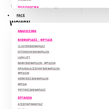
ΠΙΝΕΛΑ ΓΙΑ ΤΕΧΝΗΤΑ ΝΥΧΙΑ
ΦΟΡΜΕΣ ΝΥΧΙΩΝ
Σε απόθεμα
Εξαντλημένα
ΠΟΔΟΛΟΓΙΚΑ
NAIL ART (1)
ΚΡΕΜΑ-ΑΦΡΟΣ
FACE
ΚΡΕΜΕΣ - SCRUB
WOWW
BLOSSOM
ΝΑΡΘΗΚΕΣ
COLOR GEL
ΑΝΑΛΩΣΙΜΑ
LINER
ΑΛΑΤΑ
SPIDER - ORIGAMI - ΠΑΣΤΕΣ -
ΣΎΓΚΡΙΣΗ ΠΡΟΪΌΝΤΩΝ
0
ΒΛΕΦΑΡΙΔΕΣ - ΦΡΥΔΙΑ
ΜΗΧΑΝΗΜΑΤΑ
ΠΛΑΣΤΕΛΙΝΕΣ
ΤΑΞΙΝΌΜΗΣΗ:
ΕΜΦΆΝΙΣΗ:
CLUSTER ΒΛΕΦΑΡΙΔΕΣ
ΕΡΓΑΛΕΙΑ-ΑΞΕΣΟΥΑΡ NAIL ART
ΑΠΟΣΤΕΙΡΩΤΕΣ
EXTENSION ΒΛΕΦΑΡΙΔΩΝ
ΠΙΝΕΛΑ NAIL ART
ΛΑΜΠΕΣ ΠΟΛΥΜΕΡΙΣΜΟΥ
LASH LIFT
ΧΡΩΜΑΤΑ ΑΚΟΥΑΡΕΛΑΣ
ΠΑΡΑΦΙΝΟΛΟΥΤΡΟ
ΒΑΦΗ ΒΛΕΦΑΡΙΔΩΝ - ΦΡΥΔΙΩΝ
ΠΟΔΟΛΟΥΤΡΑ
NAIL ART (2)
ΕΡΓΑΛΕΙΑ/ΑΞΕΣΟΥΑΡ ΒΛΕΦΑΡΙΔΩΝ-
ΤΡΟΧΟΙ
FOIL - ΚΟΛΛΑ ΓΙΑ FOIL
ΦΡΥΔΙΩΝ
ΕΞΟΠΛΙΣΜΟΣ
GLITTER - SUGAR - ΣΚΟΝΕΣ
ΘΕΡΑΠΕΙΕΣ ΒΛΕΦΑΡΙΔΩΝ
WOWW
STAMPING NAIL ART
ΦΡΥΔΙΑ
ΥΠΟΠΟΔΙΑ
WATER TATTOO - 3D WATER TATTOO -
ΨΕΥΤΙΚΕΣ ΒΛΕΦΑΡΙΔΕΣ
Woww Φρεζάκι Buffer Σιλικόνης
ΑΥΤΟΚΟΛΛΗΤΑ
Κωνικό Γκρι 150 Grit
ΕΡΓΑΛΕΙΑ
ΔΙΑΚΟΣΜΗΤΙΚΑ ΝΥΧΙΩΝ - CHARMS
4,20€
ΑΞΕΣΟΥΑΡ ΜΑΚΙΓΙΑΖ
ΔΙΑΚΟΣΜΗΤΙΚΕΣ ΤΑΙΝΙΕΣ - ΠΟΥΛΙΕΣ -