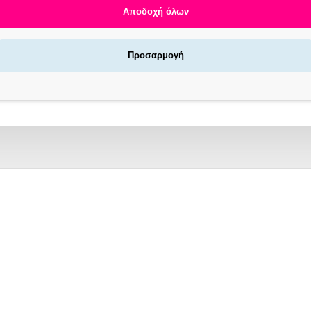
Αποδοχή όλων
Προσαρμογή
Φτάσατε στο τέλος της λίστας
DOWN FOR MORE? WE GOT YOU!