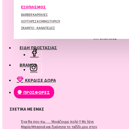
ΠΕΡΙΠΟΙΗΣΗ ΑΚΡΩΝ
ΕΞΟΠΛΙΣΜΟΣ
BARBER ΚΑΡΕΚΛΕΣ
ΛΟΥΤΗΡΕΣ ΚΟΜΜΩΤΗΡΙΟΥ
ΣΚΑΜΠΟ - ΚΑΝΑΠΕΔΕΣ
FOLLOW
MY JASMINE
ΕΙΔΗ ΠΡΟΣΤΑΣΙΑΣ
BRANDS
ΚΕΡΔΙΣΕ ΔΩΡΑ
ΠΡΟΣΦΟΡΕΣ
ΣΧΕΤΙΚΆ ΜΕ ΕΜΆΣ
Ένα θα σου πω….. Μοιάζουμε πολύ !! Με λένε
Μαρία Μπασινά και ξεκίνησα το ταξίδι μου στον