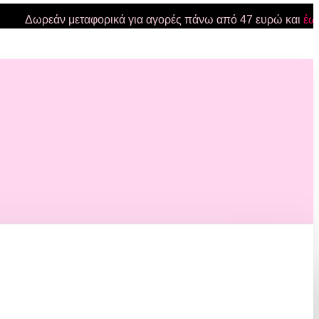
Δωρεάν μεταφορικά για αγορές πάνω από 47 ευρώ και
έως 2 κι